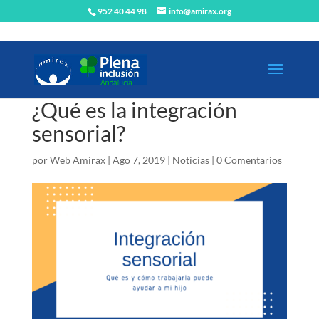
952 40 44 98
info@amirax.org
¿Qué es la integración
sensorial?
por
Web Amirax
|
Ago 7, 2019
|
Noticias
|
0 Comentarios